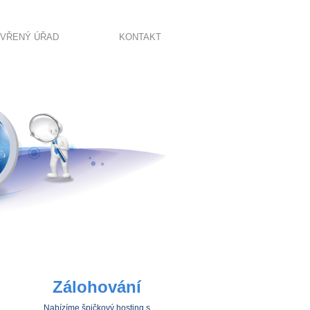
VŘENÝ ÚŘAD
KONTAKT
Zálohování
Nabízíme špičkový hosting s