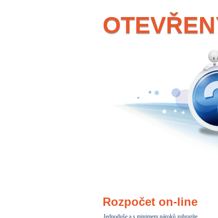
OTEVŘEN
Rozpočet on-line
Jednoduše a
s minimem nároků zobrazíte