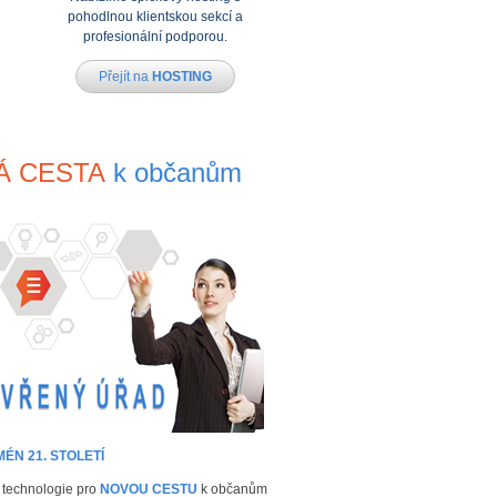
pohodlnou klientskou sekcí a
profesionální podporou.
Přejít na
HOSTING
Á CESTA
k
občanům
MÉN 21. STOLETÍ
 technologie pro
NOVOU CESTU
k občanům