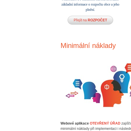
základní informace o rozpočtu obce a jeho
plnění.
Přejít na
ROZPOČET
Minimální náklady
Webové aplikace
OTEVŘENÝ ÚŘAD
zajišťu
minimální náklady při implementaci i násled