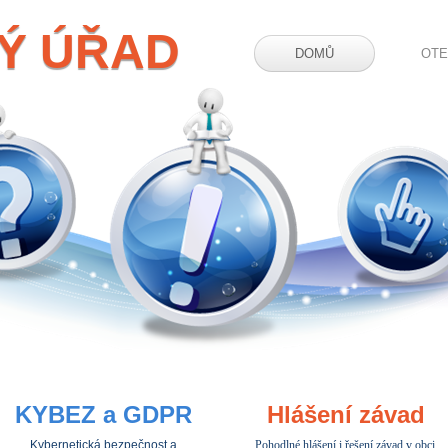
Ý ÚŘAD
DOMŮ
OTE
KYBEZ a GDPR
Hlášení závad
Kybernetická bezpečnost a
Pohodlné hlášení i řešení závad v obci.