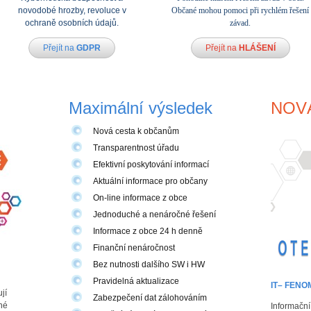
novodobé hrozby, revoluce v
Občané mohou pomoci při rychlém řešení
ochraně osobních údajů.
závad.
Přejít na
GDPR
Přejít na
HLÁŠENÍ
Maximální výsledek
NOV
Nová cesta k občanům
Transparentnost úřadu
Efektivní poskytování informací
Aktuální informace pro občany
On-line informace z obce
Jednoduché a nenáročné řešení
Informace z obce 24 h denně
Finanční nenáročnost
Bez nutnosti dalšího SW i HW
Pravidelná aktualizace
IT– FENO
jí
Zabezpečení dat zálohováním
né
Informační